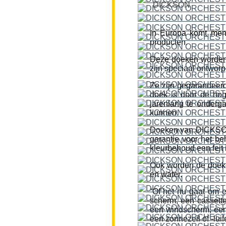
DICKSON
In Europa komt men
producten.
Deze doeken worden
zijn speciaal ontworp
Ze zijn gegarandeerd
doek is door de hog
jarenlang te onderg
kunnen.
Doeken van DICKSON z
garantie voor het be
kleurbehoud een feit i
Ook worden de doeke
en water.
“Of het nu gaat om 
scherm, een cassette
een windscherm, een 
een zonnezeil of -lui