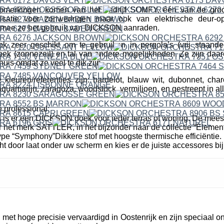
erkingen komen van het bedrijf SOMFY, één van de groo
isatie voor zonweringen maar ook van elektrische deur-o
mee ze het gebruik van DICKSON aanraden.
ok zeer geschikt om te gebruiken in pergola’s (vrij staande
k (zonnezeil) en tal van andere mogelijkheden. Ze zijn daare
uis omdat ze veel te dik zijn.
leuren/referenties zijn: hardelot, blauw wit, dubonnet, cha
quamarijn, zaragoza, woodstock, vermiljoen, en gestreept in all
 professional:
n is er een DICKSON doek voor ieder terras of woning. De mees
r het merk SATTLER, in het bijzonder naar de collectie “Elemen
pe “Symphony”Dikkere stof met hoogste thermische efficiëntie. 
cht door laat onder uw scherm en kies er de juiste accessores bij
et hoge precisie vervaardigd in Oostenrijk en zijn speciaal o