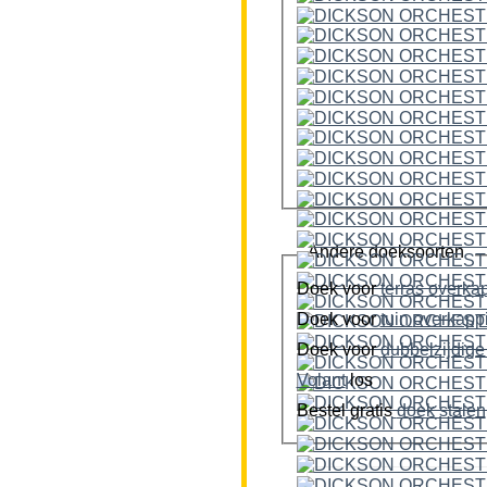
Andere doeksoorten
Doek voor
terras overka
Doek voor
tuin overkap
Doek voor
Volant
los
Bestel gratis
doek stalen