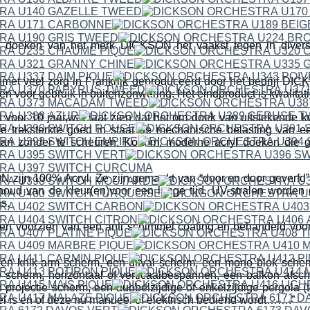
 doeken van het merk DICKSON het vaakst tegen in divers
met veel zorg in Frankrijk geproduceerd door het bedrijf 
en voor gebruik in buitenzonwering. Het eindproduct is kwalitat
 voor 10 jaar,wat laat zien dat het om doek van uitstekende kwa
e treksterkte goed in staat de mechanische belasting van 
aan zonder te scheuren. Kortom; moderne acryl doeken die g
ijn 100% Acryl. Ze zijn gemaakt van “door en door geverfd” a
houd van de kleur(en)voor een lange tijd. UV-stralen worden
s.
n voorzien van een anti schimmel coating en behandeld voor h
een knik-arm scherm, een uitval scherm, een mono blok scher
 scherm, horizontaal of verticaalbespannen, een balkon afsc
projectie scherm, een dubbelzijdige of enkelzijdige pergola (t
fel is en of deze nu manueel of elektrisch bediend wordt…….”