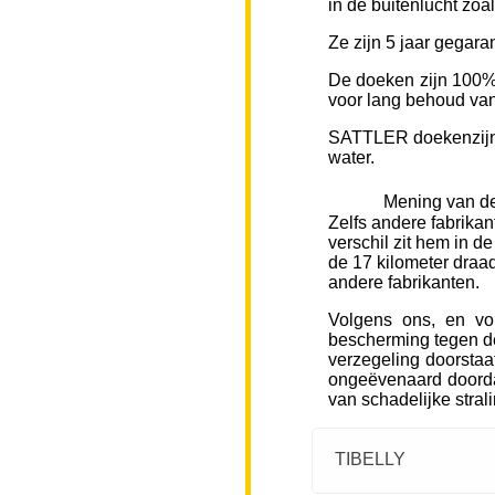
in de buitenlucht zoa
Ze zijn 5 jaar gegara
De doeken zijn 100% 
voor lang behoud van 
SATTLER doekenzijn v
water.
Mening van de
Zelfs andere fabrikan
verschil zit hem in d
de 17 kilometer draad
andere fabrikanten.
Volgens ons, en vo
bescherming tegen de
verzegeling doorstaa
ongeëvenaard doorda
van schadelijke stral
TIBELLY