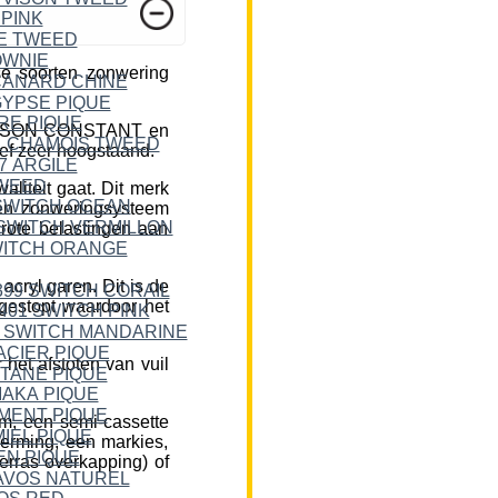
e soorten zonwering
DICKSON CONSTANT en
ief zeer hoogstaand.
liteit gaat. Dit merk
een zonweringsysteem
rote belastingen aan
cryl garen. Dit is de
 gestopt waardoor het
et afstoten van vuil
m, een semi-cassette
herming, een markies,
erras overkapping) of