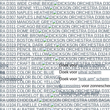
pping
Doek voor
val-arm scherm
ping
Doek voor
uitval scherm
dubbelzijdige overkapping
Doek voor
“knik arm” scherm
Accessoires
voor zonnesche
Reparatie van uw doek