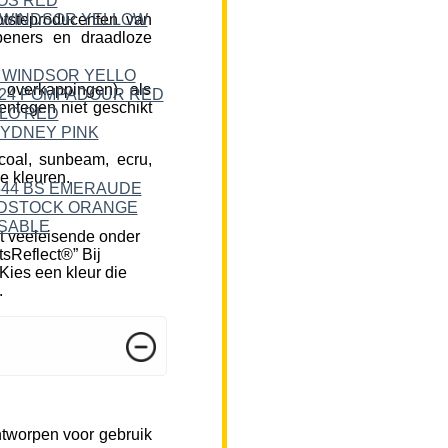
tsteproducenten van
peners en draadloze
 overkappingen), als
ntegen niet geschikt
rcoal, sunbeam, ecru,
e kleuren.
t veeleisende onder
tsReflect®” Bij
Kies een kleur die
.
ntworpen voor gebruik