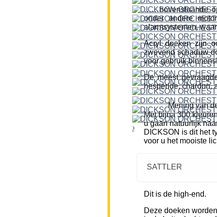
……bovenstaande opm
onder andere motor
alarmsystemen, waar
Acryl doeken zijn o
zwevend schaduw doe
voor gebruik binnensh
De meest gevraagde k
hesperide, chardon, a
Mening van de
Met bijna 300 kleure
u gaan natuurlijk naa
›
DICKSON is dit het ty
voor u het mooiste li
SATTLER
Dit is de high-end.
Deze doeken worden m