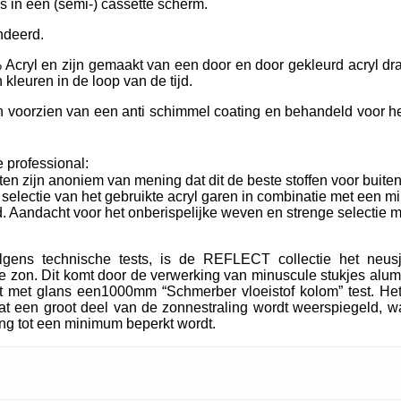
ls in een (semi-) cassette scherm.
ndeerd.
Acryl en zijn gemaakt van een door en door gekleurd acryl dra
kleuren in de loop van de tijd.
oorzien van een anti schimmel coating en behandeld voor het
 professional:
ten zijn anoniem van mening dat dit de beste stoffen voor buiten
e selectie van het gebruikte acryl garen in combinatie met een m
. Aandacht voor het onberispelijke weven en strenge selectie m
lgens technische tests, is de REFLECT collectie het neu
 zon. Dit komt door de verwerking van minuscule stukjes alum
t met glans een1000mm “Schmerber vloeistof kolom” test. Het
t een groot deel van de zonnestraling wordt weerspiegeld, wa
ing tot een minimum beperkt wordt.